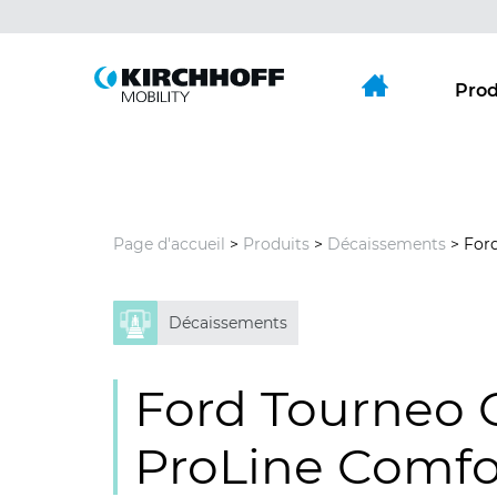
Aller directement à:
Menu principal
Contenu
Prod
Page d'accueil
>
Produits
>
Décaissements
> For
Décaissements
Ford Tourneo 
ProLine Comfo