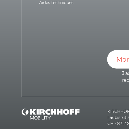
Aides techniques
J'a
re
KIRCHHOFF
Laubisrüti
CH - 8712 