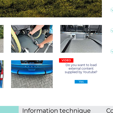
Do you want to load
external content
supplied by
Youtube
?
Yes
Information technique
Co