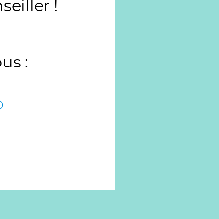
iller !
us :
0