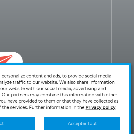
t à
 personalize content and ads, to provide social media
nalyze traffic to our website. We also share information
 our website with our social media, advertising and
s. Our partners may combine this information with other
you have provided to them or that they have collected as
f the services. Further information in the
Privacy policy
.
0 10
ct
Accepter tout
KIRCHHOFF
KIRCHHOFF
KIRCHHOFF
KIRCHHOFF
Mobility
Mobility
Mobility
Mobility