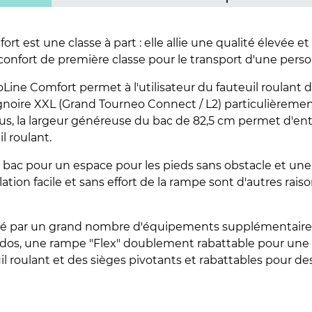
rt est une classe à part : elle allie une qualité élevée e
confort de première classe pour le transport d'une perso
ine Comfort permet à l'utilisateur du fauteuil roulant d'ê
aignoire XXL (Grand Tourneo Connect / L2) particulièrem
plus, la largeur généreuse du bac de 82,5 cm permet d'en
l roulant.
e bac pour un espace pour les pieds sans obstacle et u
ion facile et sans effort de la rampe sont d'autres rais
é par un grand nombre d'équipements supplémentaires p
dos, une rampe "Flex" doublement rabattable pour une s
uil roulant et des sièges pivotants et rabattables pour des