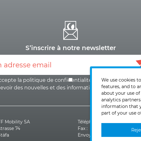
S’inscrire à notre newsletter
ccepte la politique de
confidentialité
et le
consentemen
We use cookies to
features, and to a
cevoir des nouvelles et des informations
.
about your use of
analytics partner
information that 
part of your use o
 Mobility SA
Téléphone : +41 (0)44 928 3
strasse 74
Fax : +41 (0)44 928 30 19
Reje
Stäfa
Envoyer un e-mail >>