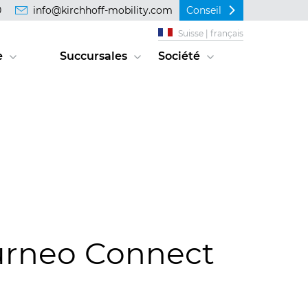
0
info@kirchhoff-mobility.com
Conseil
Suisse | français
e
Succursales
Société
urneo Connect