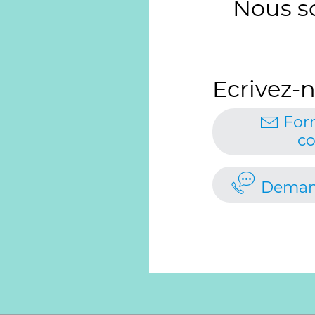
Nous s
Ecrivez-n
For
co
Deman