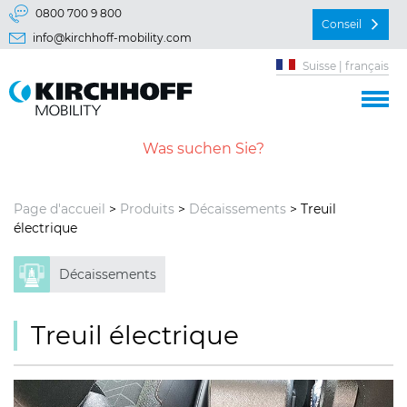
Aller directement à:
0800 700 9 800
Conseil
info@kirchhoff-mobility.com
Menu principal
Suisse | français
Contenu
Page d'accueil
>
Produits
>
Décaissements
> Treuil
électrique
Décaissements
Treuil électrique