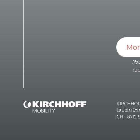
J'a
re
KIRCHHOFF
Laubisrüti
CH - 8712 