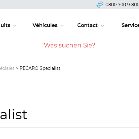
0800 700 9 80
uits
Véhicules
Contact
Servic
éciales
> RECARO Specialist
list