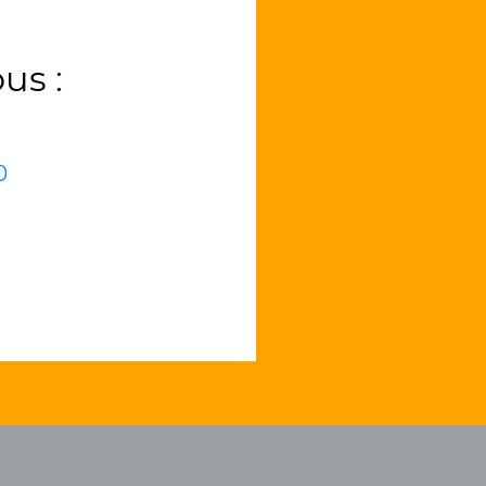
us :
0