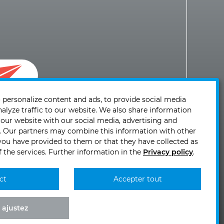
 personalize content and ads, to provide social media
t à
nalyze traffic to our website. We also share information
 our website with our social media, advertising and
s. Our partners may combine this information with other
you have provided to them or that they have collected as
f the services. Further information in the
Privacy policy
.
0 10
ct
Accepter tout
KIRCHHOFF
KIRCHHOFF
KIRCHHOFF
KIRCHHOFF
Mobility
Mobility
Mobility
Mobility
bei
bei
bei
bei
 ajustez
Facebook
Youtube
Instagram
TikTok