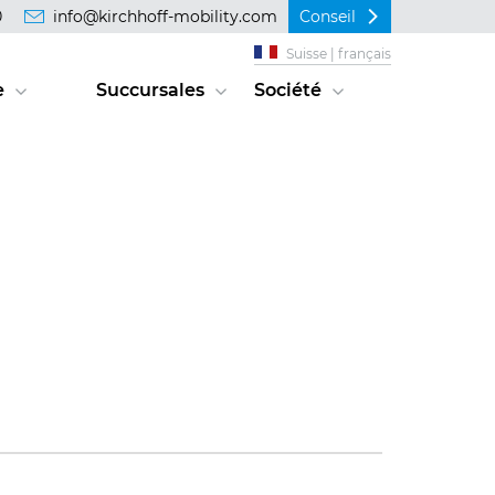
0
info@kirchhoff-mobility.com
Conseil
Suisse | français
e
Succursales
Société