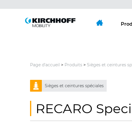
Aller directement à:
Menu principal
Contenu
Prod
Page d'accueil
>
Produits
>
Sièges et ceintures sp
Sièges et ceintures spéciales
RECARO Specia