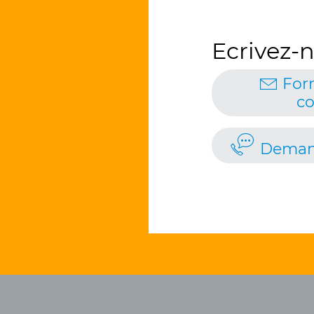
Ecrivez-n
For
co
Deman