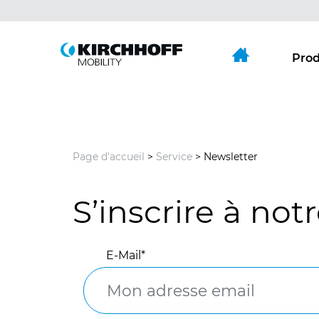
Aller directement à:
Menu principal
Contenu
Prod
Page d'accueil
>
Service
> Newsletter
S’inscrire à not
E-Mail
*