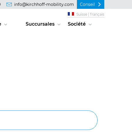
0
info@kirchhoff-mobility.com
Conseil
Suisse | français
e
Succursales
Société