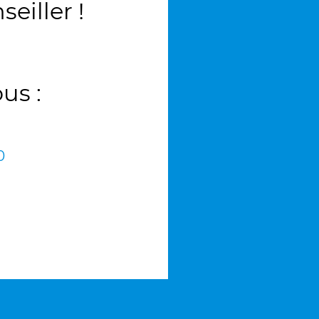
iller !
us :
0