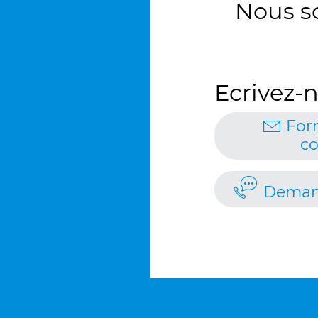
Nous s
Ecrivez-n
For
co
Deman