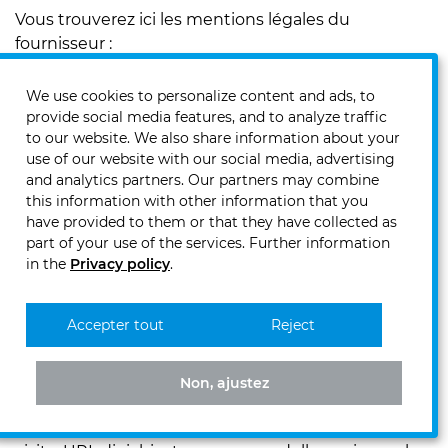
Vous trouverez ici les mentions légales du
fournisseur :
https://www.youtube.com/t/impressum
.
We use cookies to personalize content and ads, to
13. Klaro!
provide social media features, and to analyze traffic
to our website. We also share information about your
Utilizziamo il servizio di gestione del consenso Klaro!
use of our website with our social media, advertising
di KIProtect GmbH, Bismarckstr. 10-12 10625 Berlino,
and analytics partners. Our partners may combine
Germania. Questo ci consente di ottenere e gestire
this information with other information that you
il consenso degli utenti del sito web per il
have provided to them or that they have collected as
trattamento dei dati. Il trattamento è necessario per
part of your use of the services. Further information
in the
Privacy policy
.
adempiere a un obbligo di legge (art. 7 par. 1 GDPR)
a cui siamo soggetti (art. 6 par. 1 frase 1 lit. c GDPR).
Klaro! è il destinatario dei vostri dati personali e
Accepter tout
Reject
agisce per noi come incaricato del trattamento.
La piattaforma di gestione del consenso raccoglie
Non, ajustez
informazioni sul dispositivo, informazioni sul
browser, dati di opt-in e opt-out, data e ora della