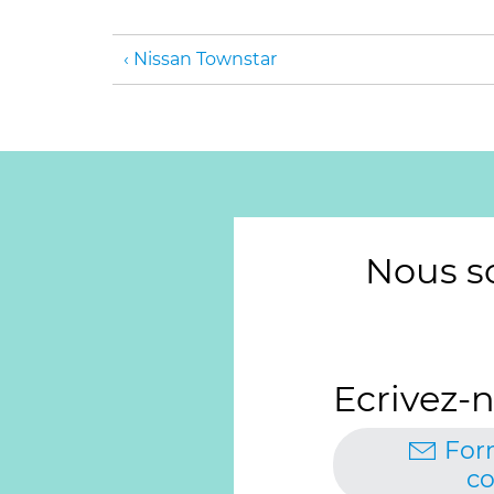
Nissan Townstar
Nous s
Ecrivez-n
For
co