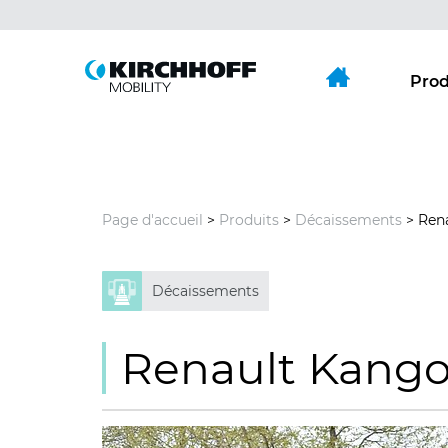
Aller directement à:
Menu principal
Contenu
Prod
Page d'accueil
>
Produits
>
Décaissements
> Ren
Décaissements
Renault Kang