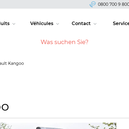
0800 700 9 80
uits
Véhicules
Contact
Servic
ault Kangoo
oo