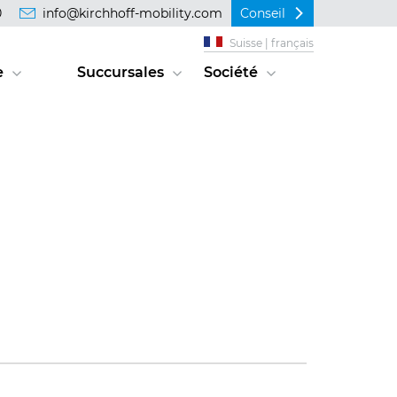
0
info@kirchhoff-mobility.com
Conseil
Suisse | français
e
Succursales
Société