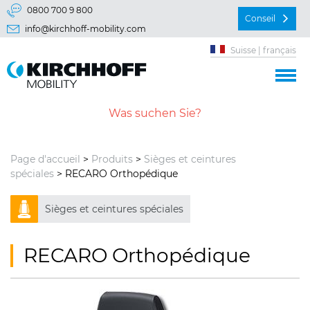
Aller directement à:
0800 700 9 800
Conseil
info@kirchhoff-mobility.com
Menu principal
Suisse | français
Contenu
Page d'accueil
>
Produits
>
Sièges et ceintures
spéciales
> RECARO Orthopédique
Sièges et ceintures spéciales
RECARO Orthopédique