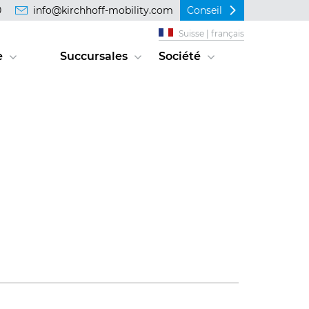
0
info@kirchhoff-mobility.com
Conseil
Suisse | français
e
Succursales
Société
o