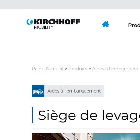
Aller directement à:
Menu principal
Contenu
Prod
Page d'accueil
>
Produits
>
Aides à l'embarquem
Aides à l'embarquement
Siège de levag