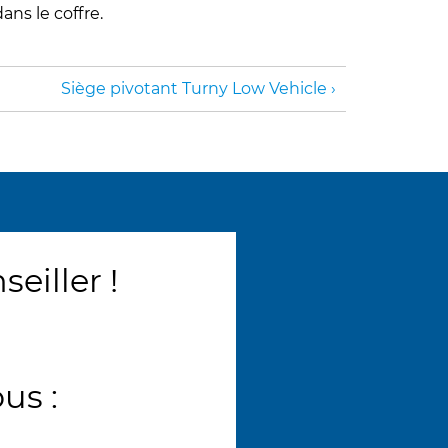
ns le coffre.
Siège pivotant Turny Low Vehicle
iller !
us :