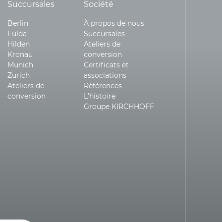
Succursales
Société
Berlin
À propos de nous
Fulda
Succursales
Hilden
Ateliers de
Kronau
conversion
Munich
Certificats et
Zurich
associations
Ateliers de
Références
conversion
L'histoire
Groupe KIRCHHOFF