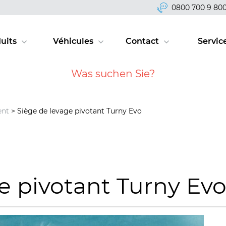
0800 700 9 80
uits
Véhicules
Contact
Servic
ent
> Siège de levage pivotant Turny Evo
e pivotant Turny Ev