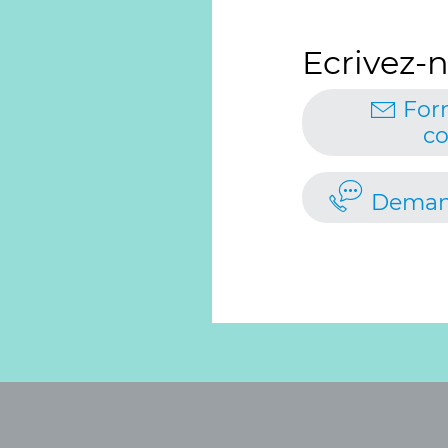
Ecrivez-n
For
co
Deman