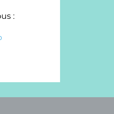
us :
0