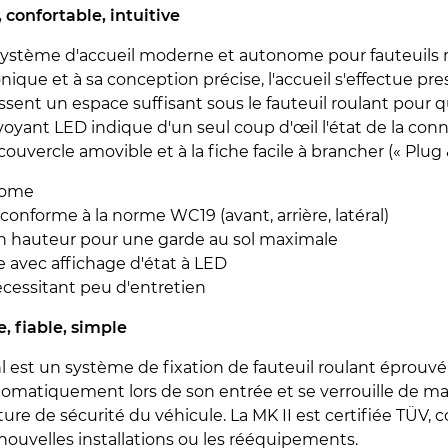
, confortable, intuitive
 système d'accueil moderne et autonome pour fauteuils r
ique et à sa conception précise, l'accueil s'effectue pres
ssent un espace suffisant sous le fauteuil roulant pour q
yant LED indique d'un seul coup d'œil l'état de la con
couvercle amovible et à la fiche facile à brancher (« Plug &
nome
 conforme à la norme WC19 (avant, arrière, latéral)
n hauteur pour une garde au sol maximale
 avec affichage d'état à LED
cessitant peu d'entretien
e, fiable, simple
hl est un système de fixation de fauteuil roulant éprouvé
utomatiquement lors de son entrée et se verrouille de 
nture de sécurité du véhicule. La MK II est certifiée TÜV
nouvelles installations ou les rééquipements.