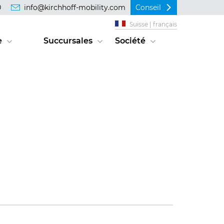
0
info@kirchhoff-mobility.com
Conseil
Suisse | français
e
Succursales
Société