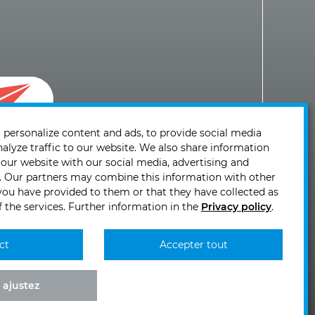
 personalize content and ads, to provide social media
t à
nalyze traffic to our website. We also share information
 our website with our social media, advertising and
s. Our partners may combine this information with other
you have provided to them or that they have collected as
f the services. Further information in the
Privacy policy
.
0 10
ct
Accepter tout
KIRCHHOFF
KIRCHHOFF
KIRCHHOFF
KIRCHHOFF
Mobility
Mobility
Mobility
Mobility
bei
bei
bei
bei
 ajustez
Facebook
Youtube
Instagram
TikTok