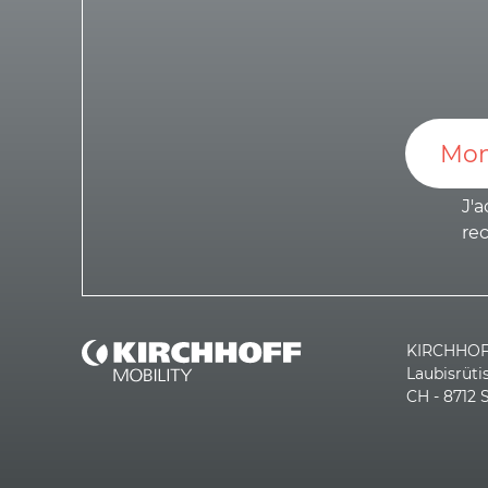
J'a
re
KIRCHHOFF
Laubisrüti
CH - 8712 