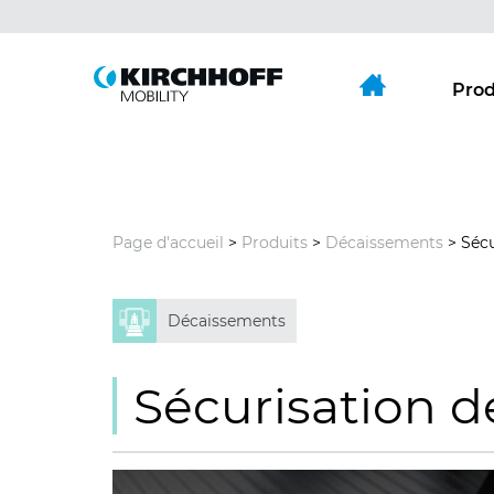
Aller directement à:
Menu principal
Contenu
Prod
Page d'accueil
>
Produits
>
Décaissements
> Sécu
Décaissements
Sécurisation d