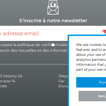
S’inscrire à notre newsletter
ccepte la politique de
confidentialité
et le
We use cookies to
consentemen
features, and to a
cevoir des nouvelles et des informations
.
about your use of
analytics partner
information that 
part of your use o
 Mobility SA
Téléphone : +41 (0)44 928 3
strasse 74
Fax : +41 (0)44 928 30 19
Reje
Stäfa
Envoyer un e-mail >>
Non,