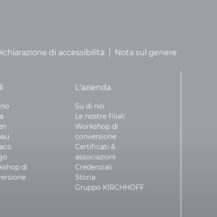
ichiarazione di accessibilità
Nota sul genere
li
L'azienda
ino
Su di noi
a
Le nostre filiali
en
Workshop di
nau
conversione
aco
Certificati &
go
associazioni
kshop di
Credenziali
ersione
Storia
Gruppo KIRCHHOFF