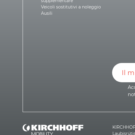
supplementare
Veicoli sostitutivi a noleggio
Ausili
Acc
not
KIRCHHOFF
Laubisrüti