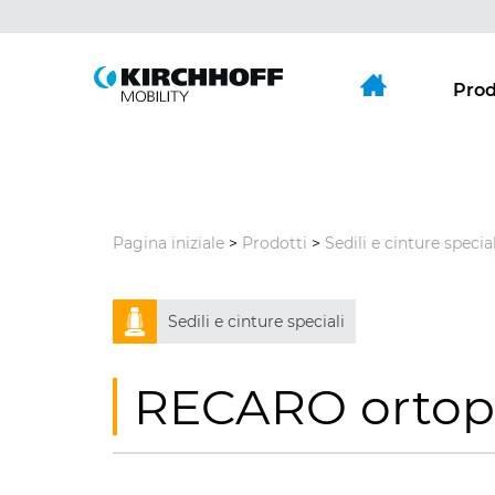
Vai direttamente a:
Menu principal
Contenu
Prod
Pagina iniziale
>
Prodotti
>
Sedili e cinture special
Sedili e cinture speciali
RECARO ortop