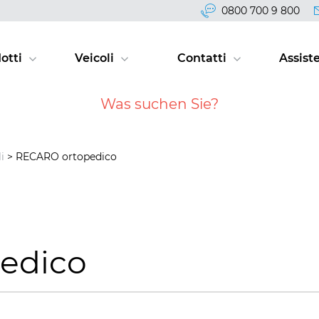
0800 700 9 800
otti
Veicoli
Contatti
Assist
i
> RECARO ortopedico
edico