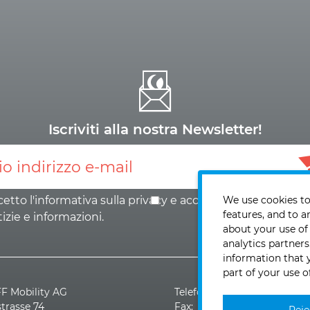
Iscriviti alla nostra Newsletter!
etto l'informativa sulla
privacy
e
acconsento all’invio di
We use cookies to
features, and to a
izie e informazioni
.
about your use of
analytics partner
information that 
part of your use o
 Mobility AG
Telefono: +41 (0)44 - 928 3
strasse 74
Fax: +41 (0)44 - 928 30 19