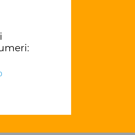
i
umeri:
0