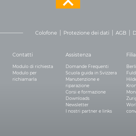
Colofone
Protezione dei dati
AGB
D
Contatti
Assistenza
Filia
Modulo di richiesta
Domande Frequenti
Berl
Modulo per
Scuola guida in Svizzera
Fuld
richiamarla
Manutenzione e
Hild
riparazione
Kro
Corsi e formazione
Mon
Downloads
Zuri
Newsletter
Wor
I nostri partner e links
conv