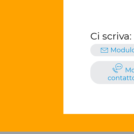
Ci scriva:
Modulo
Mo
contatto