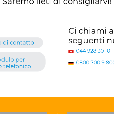
Saremo lieti di consigliarvi!
Ci chiami a
seguenti n
 di contatto
044 928 30 10
dulo per
0800 700 9 80
 telefonico