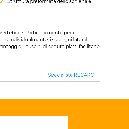
Struttura preformata dello schienale
vertebrale. Particolarmente per i
ito individualmente, i sostegni laterali
taggio: i cuscini di seduta piatti facilitano
Specialista RECARO