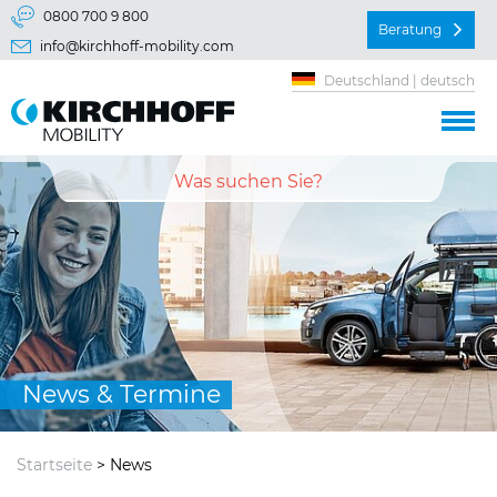
Springe direkt zu:
0800 700 9 800
Beratung
info@kirchhoff-mobility.com
Hauptmenü
Deutschland | deutsch
Inhalt
News & Termine
Startseite
> News