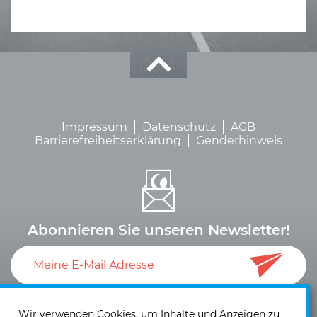
Impressum
Datenschutz
AGB
Barrierefreiheitserklärung
Genderhinweis
Abonnieren Sie unseren Newsletter!
Ich akzeptiere die
Datenschutzerklärung
und die
Einwilligung zum Versand von Neuigkeiten und
Wir verwenden Cookies, um Inhalte und Anzeigen zu