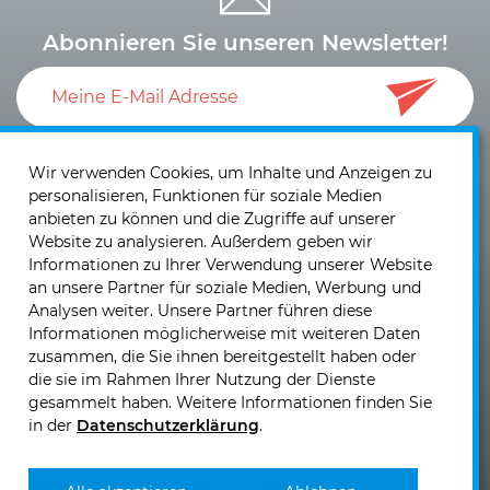
Abonnieren Sie unseren Newsletter!
Ich akzeptiere die
Datenschutzerklärung
und die
Einwilligung zum Versand von Neuigkeiten und
Wir verwenden Cookies, um Inhalte und Anzeigen zu
personalisieren, Funktionen für soziale Medien
Informationen
.
anbieten zu können und die Zugriffe auf unserer
Website zu analysieren. Außerdem geben wir
Informationen zu Ihrer Verwendung unserer Website
an unsere Partner für soziale Medien, Werbung und
Analysen weiter. Unsere Partner führen diese
Informationen möglicherweise mit weiteren Daten
KIRCHHOFF Mobility GmbH & Co. KG
zusammen, die Sie ihnen bereitgestellt haben oder
Nikolaus-Otto-Straße 5
die sie im Rahmen Ihrer Nutzung der Dienste
40721 Hilden
gesammelt haben. Weitere Informationen finden Sie
in der
Datenschutzerklärung
.
Telefon:
+49 2103 5876 - 0
Telefax: +49 2103 5876 - 99
E-Mail senden >>