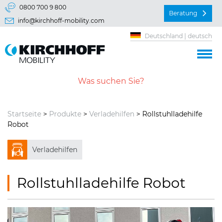
Springe direkt zu:
0800 700 9 800
Beratung
info@kirchhoff-mobility.com
Hauptmenü
Deutschland | deutsch
Inhalt
Startseite
>
Produkte
>
Verladehilfen
> Rollstuhlladehilfe
Robot
Verladehilfen
Rollstuhlladehilfe Robot