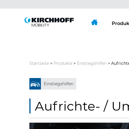
Springe direkt zu:
Hauptmenü
Inhalt
Produk
Startseite
>
Produkte
>
Einstiegshilfen
> Aufrichte
Einstiegshilfen
Aufrichte- / U