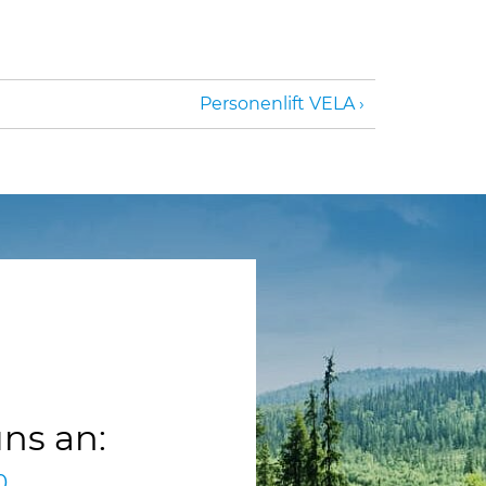
Personenlift VELA
uns an:
0