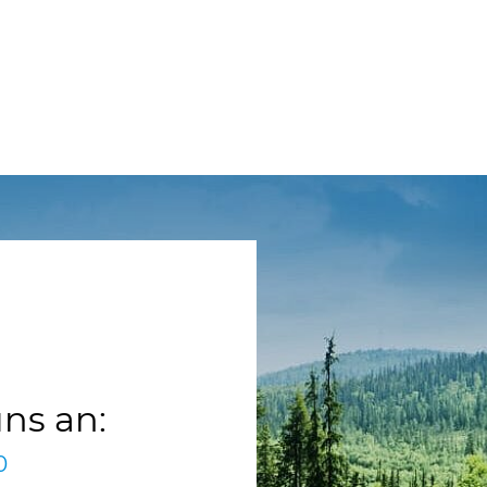
uns an:
0