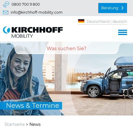
Springe direkt zu:
0800 700 9 800
Beratung
info@kirchhoff-mobility.com
Hauptmenü
Deutschland | deutsch
Inhalt
News & Termine
Startseite
> News