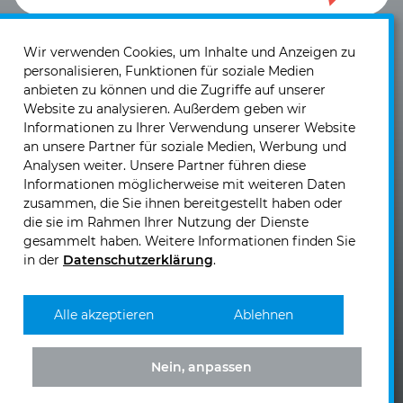
Ich akzeptiere die
Datenschutzerklärung
und die
Einwilligung zum Versand von Neuigkeiten und
Wir verwenden Cookies, um Inhalte und Anzeigen zu
personalisieren, Funktionen für soziale Medien
Informationen
.
anbieten zu können und die Zugriffe auf unserer
Website zu analysieren. Außerdem geben wir
Informationen zu Ihrer Verwendung unserer Website
an unsere Partner für soziale Medien, Werbung und
Analysen weiter. Unsere Partner führen diese
Informationen möglicherweise mit weiteren Daten
KIRCHHOFF Mobility GmbH & Co. KG
zusammen, die Sie ihnen bereitgestellt haben oder
Nikolaus-Otto-Straße 5
die sie im Rahmen Ihrer Nutzung der Dienste
40721 Hilden
gesammelt haben. Weitere Informationen finden Sie
in der
Datenschutzerklärung
.
Telefon:
+49 2103 5876 - 0
Telefax: +49 2103 5876 - 99
E-Mail senden >>
Alle akzeptieren
Ablehnen
Nein, anpassen
KIRCHHOFF
KIRCHHOFF
KIRCHHOFF
KIRCHHOFF
Mobility
Mobility
Mobility
Mobility
bei
bei
bei
bei