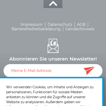
Impressum
Datenschutz
AGB
Barrierefreiheitserklärung
Genderhinweis
Abonnieren Sie unseren Newsletter!
Ich akzeptiere die
Datenschutzerklärung
und die
Einwilligung zum Versand von Neuigkeiten und
Wir verwenden Cookies, um Inhalte und Anzeigen zu
personalisieren, Funktionen für soziale Medien
Informationen
.
anbieten zu können und die Zugriffe auf unserer
Website zu analysieren. Außerdem geben wir