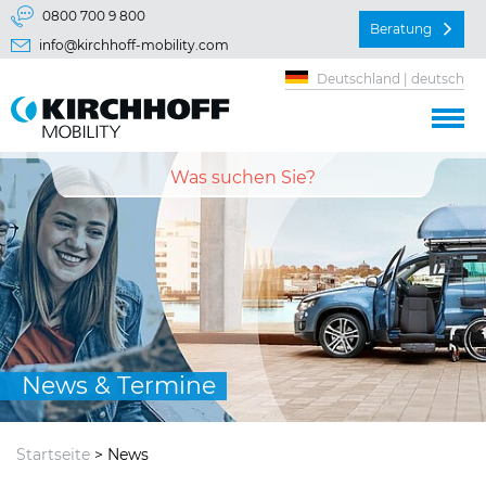
Springe direkt zu:
0800 700 9 800
Beratung
info@kirchhoff-mobility.com
Hauptmenü
Deutschland | deutsch
Inhalt
News & Termine
Startseite
> News