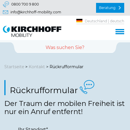
Springe direkt zu:
0800 700 9 800
Beratung
info@kirchhoff-mobility.com
Hauptmenü
Deutschland | deutsch
Inhalt
Startseite
>
Kontakt
> Rückrufformular
Rückrufformular
Der Traum der mobilen Freiheit ist
nur ein Anruf entfernt!
Ihr Standort
*