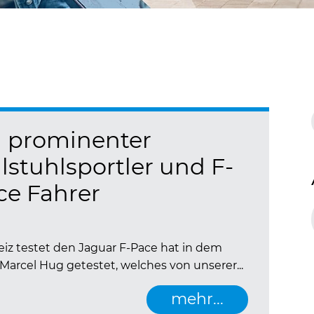
n prominenter
lstuhlsportler und F-
ce Fahrer
z testet den Jaguar F-Pace hat in dem
rcel Hug getestet, welches von unserer...
mehr...