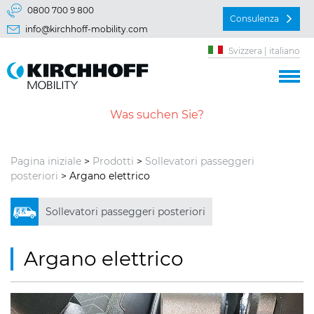
Vai direttamente a:
0800 700 9 800
Consulenza
info@kirchhoff-mobility.com
Menu principal
Svizzera | italiano
Contenu
Pagina iniziale
>
Prodotti
>
Sollevatori passeggeri
posteriori
> Argano elettrico
Sollevatori passeggeri posteriori
Argano elettrico