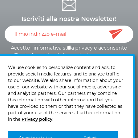
Iscriviti alla nostra Newsletter!
Accetto l'informativa sulla
privacy
e
acconsento
all’invio di notizie e informazioni
.
We use cookies to personalize content and ads, to
provide social media features, and to analyze traffic
to our website. We also share information about your
use of our website with our social media, advertising
and analytics partners. Our partners may combine
KIRCHHOFF Mobility AG
this information with other information that you
Laubisrütistrasse 74
have provided to them or that they have collected as
CH - 8712 Stäfa
part of your use of the services. Further information
in the
Privacy policy
.
Telefono: +41 (0)44 - 928 30 10
Fax: +41 (0)44 - 928 30 19
Invia una email >>