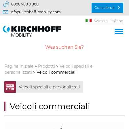
Vai direttamente a:
0800 700 9 800
Consulenza
info@kirchhoff-mobility.com
Menu principal
Svizzera | italiano
Contenu
Pagina iniziale
>
Prodotti
>
Veicoli speciali e
personalizzati
> Veicoli commerciali
Veicoli speciali e personalizzati
Veicoli commerciali