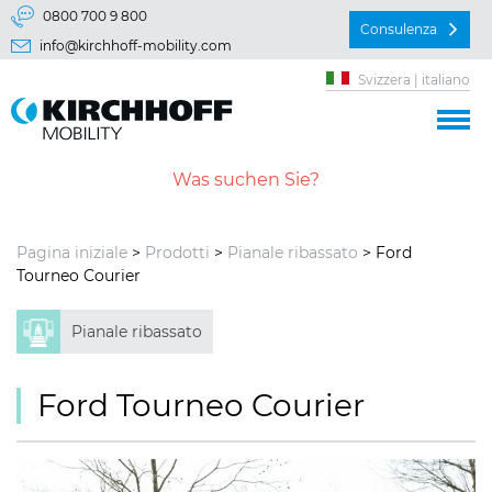
Vai direttamente a:
0800 700 9 800
Consulenza
info@kirchhoff-mobility.com
Menu principal
Svizzera | italiano
Contenu
Pagina iniziale
>
Prodotti
>
Pianale ribassato
> Ford
Tourneo Courier
Pianale ribassato
Ford Tourneo Courier