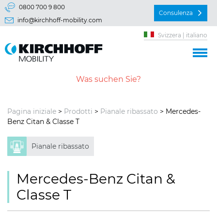
Vai direttamente a:
0800 700 9 800
Consulenza
info@kirchhoff-mobility.com
Menu principal
Svizzera | italiano
Contenu
Pagina iniziale
>
Prodotti
>
Pianale ribassato
> Mercedes-
Benz Citan & Classe T
Pianale ribassato
Mercedes-Benz Citan &
Classe T