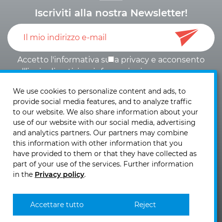
Iscriviti alla nostra Newsletter!
Accetto l'informativa sulla
privacy
e
acconsento
all’invio di notizie e informazioni
.
We use cookies to personalize content and ads, to
provide social media features, and to analyze traffic
to our website. We also share information about your
use of our website with our social media, advertising
and analytics partners. Our partners may combine
KIRCHHOFF Mobility AG
this information with other information that you
Laubisrütistrasse 74
have provided to them or that they have collected as
CH - 8712 Stäfa
part of your use of the services. Further information
in the
Privacy policy
.
Telefono: +41 (0)44 - 928 30 10
Fax: +41 (0)44 - 928 30 19
Invia una email >>
Accettare tutto
Reject