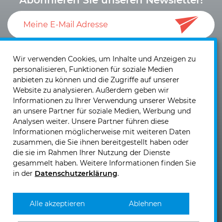
Ich akzeptiere die
Datenschutzerklärung
und die
Einwilligung zum Versand von Neuigkeiten und
Wir verwenden Cookies, um Inhalte und Anzeigen zu
personalisieren, Funktionen für soziale Medien
Informationen
.
anbieten zu können und die Zugriffe auf unserer
Website zu analysieren. Außerdem geben wir
Informationen zu Ihrer Verwendung unserer Website
an unsere Partner für soziale Medien, Werbung und
Analysen weiter. Unsere Partner führen diese
Informationen möglicherweise mit weiteren Daten
KIRCHHOFF Mobility GmbH & Co. KG
zusammen, die Sie ihnen bereitgestellt haben oder
Josef Sandhofer Straße 9b
die sie im Rahmen Ihrer Nutzung der Dienste
2000 Stockerau - Österreich
gesammelt haben. Weitere Informationen finden Sie
in der
Datenschutzerklärung
.
Telefon: +43 (0)2262 - 717 00
Telefax: +43 (0)2262 - 717 00 60
E-Mail senden >>
Alle akzeptieren
Ablehnen