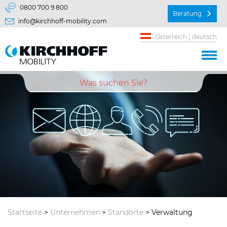
Springe direkt zu:
0800 700 9 800
Beratung
info@kirchhoff-mobility.com
Hauptmenü
Österreich | deutsch
Inhalt
Startseite
>
Unternehmen
>
Standorte
> Verwaltung