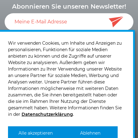
Abonnieren Sie unseren Newsletter!
Ich akzeptiere die
Datenschutzerklärung
und die
Einwilligung zum Versand von Neuigkeiten und
Wir verwenden Cookies, um Inhalte und Anzeigen zu
personalisieren, Funktionen für soziale Medien
Informationen
.
anbieten zu können und die Zugriffe auf unserer
Website zu analysieren. Außerdem geben wir
Informationen zu Ihrer Verwendung unserer Website
an unsere Partner für soziale Medien, Werbung und
Analysen weiter. Unsere Partner führen diese
Informationen möglicherweise mit weiteren Daten
KIRCHHOFF Mobility GmbH & Co. KG
zusammen, die Sie ihnen bereitgestellt haben oder
Josef Sandhofer Straße 9b
die sie im Rahmen Ihrer Nutzung der Dienste
2000 Stockerau - Österreich
gesammelt haben. Weitere Informationen finden Sie
in der
Datenschutzerklärung
.
Telefon: +43 (0)2262 - 717 00
Telefax: +43 (0)2262 - 717 00 60
E-Mail senden >>
Alle akzeptieren
Ablehnen