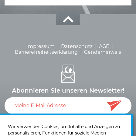
Impressum
Datenschutz
AGB
Barrierefreiheitserklärung
Genderhinweis
Abonnieren Sie unseren Newsletter!
Ich akzeptiere die
Datenschutzerklärung
und die
Einwilligung zum Versand von Neuigkeiten und
Wir verwenden Cookies, um Inhalte und Anzeigen zu
personalisieren, Funktionen für soziale Medien
Informationen
.