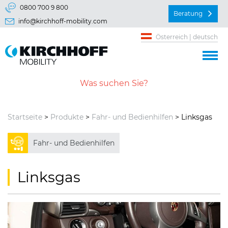
Springe direkt zu:
0800 700 9 800
Beratung
info@kirchhoff-mobility.com
Hauptmenü
Österreich | deutsch
Inhalt
Startseite
>
Produkte
>
Fahr- und Bedienhilfen
> Linksgas
Fahr- und Bedienhilfen
Linksgas