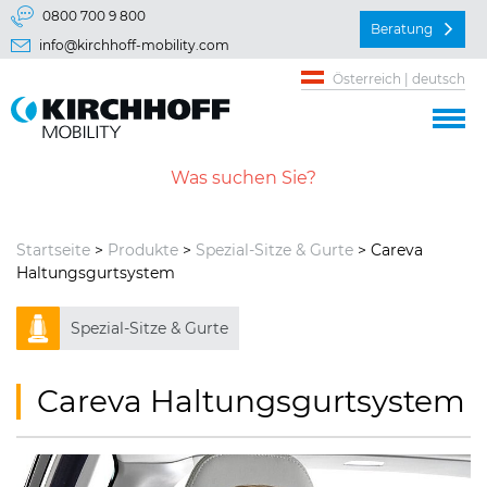
Springe direkt zu:
0800 700 9 800
Beratung
info@kirchhoff-mobility.com
Hauptmenü
Österreich | deutsch
Inhalt
Startseite
>
Produkte
>
Spezial-Sitze & Gurte
> Careva
Haltungsgurt­system
Spezial-Sitze & Gurte
Careva Haltungsgurtsystem