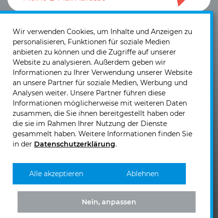
Ich akzeptiere die
Datenschutzerklärung
und die
Einwilligung zum Versand von Neuigkeiten und
Wir verwenden Cookies, um Inhalte und Anzeigen zu
personalisieren, Funktionen für soziale Medien
Informationen
.
anbieten zu können und die Zugriffe auf unserer
Website zu analysieren. Außerdem geben wir
Informationen zu Ihrer Verwendung unserer Website
an unsere Partner für soziale Medien, Werbung und
Analysen weiter. Unsere Partner führen diese
Informationen möglicherweise mit weiteren Daten
KIRCHHOFF Mobility GmbH & Co. KG
zusammen, die Sie ihnen bereitgestellt haben oder
Josef Sandhofer Straße 9b
die sie im Rahmen Ihrer Nutzung der Dienste
2000 Stockerau - Österreich
gesammelt haben. Weitere Informationen finden Sie
in der
Datenschutzerklärung
.
Telefon: +43 (0)2262 - 717 00
Telefax: +43 (0)2262 - 717 00 60
E-Mail senden >>
Alle akzeptieren
Ablehnen
Nein, anpassen
KIRCHHOFF
KIRCHHOFF
KIRCHHOFF
KIRCHHOFF
Mobility
Mobility
Mobility
Mobility