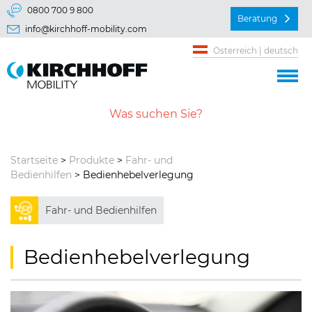
Springe direkt zu:
0800 700 9 800
Beratung
info@kirchhoff-mobility.com
Hauptmenü
Österreich | deutsch
Inhalt
Startseite
>
Produkte
>
Fahr- und
Bedienhilfen
> Bedienhebel­verlegung
Fahr- und Bedienhilfen
Bedienhebelverlegung