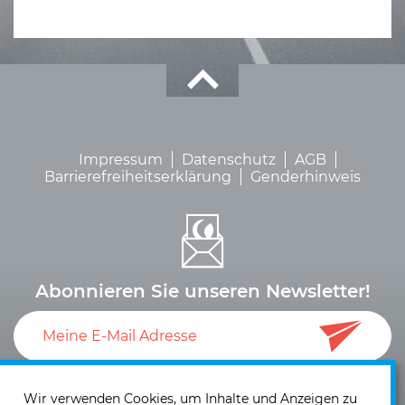
Impressum
Datenschutz
AGB
Barrierefreiheitserklärung
Genderhinweis
Abonnieren Sie unseren Newsletter!
Ich akzeptiere die
Datenschutzerklärung
und die
Einwilligung zum Versand von Neuigkeiten und
Wir verwenden Cookies, um Inhalte und Anzeigen zu