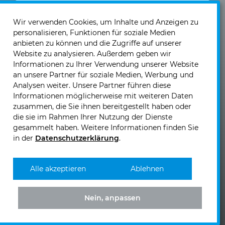
Ich akzeptiere die
Datenschutzerklärung
und die
Einwilligung zum Versand von Neuigkeiten und
Wir verwenden Cookies, um Inhalte und Anzeigen zu
personalisieren, Funktionen für soziale Medien
Informationen
.
anbieten zu können und die Zugriffe auf unserer
Website zu analysieren. Außerdem geben wir
Informationen zu Ihrer Verwendung unserer Website
an unsere Partner für soziale Medien, Werbung und
Analysen weiter. Unsere Partner führen diese
Informationen möglicherweise mit weiteren Daten
KIRCHHOFF Mobility GmbH & Co. KG
zusammen, die Sie ihnen bereitgestellt haben oder
Josef Sandhofer Straße 9b
die sie im Rahmen Ihrer Nutzung der Dienste
2000 Stockerau - Österreich
gesammelt haben. Weitere Informationen finden Sie
in der
Datenschutzerklärung
.
Telefon: +43 (0)2262 - 717 00
Telefax: +43 (0)2262 - 717 00 60
E-Mail senden >>
Alle akzeptieren
Ablehnen
Nein, anpassen
KIRCHHOFF
KIRCHHOFF
KIRCHHOFF
KIRCHHOFF
Mobility
Mobility
Mobility
Mobility
bei
bei
bei
bei