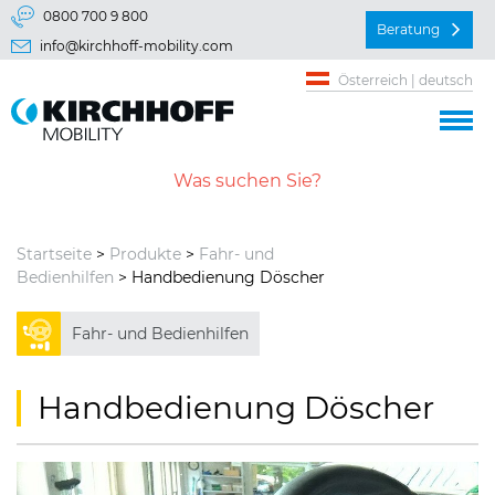
Springe direkt zu:
0800 700 9 800
Beratung
info@kirchhoff-mobility.com
Hauptmenü
Österreich | deutsch
Inhalt
Startseite
>
Produkte
>
Fahr- und
Bedienhilfen
> Handbedienung Döscher
Fahr- und Bedienhilfen
Handbedienung Döscher