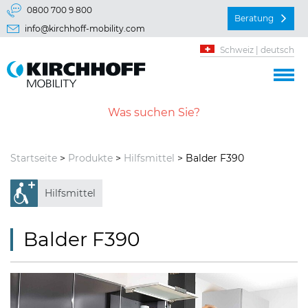
Springe direkt zu:
0800 700 9 800
Beratung
info@kirchhoff-mobility.com
Hauptmenü
Schweiz | deutsch
Inhalt
Startseite
>
Produkte
>
Hilfsmittel
> Balder F390
Hilfsmittel
Balder F390