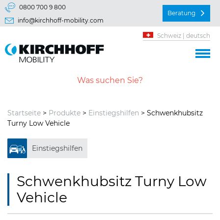
Springe direkt zu:
0800 700 9 800
Beratung
info@kirchhoff-mobility.com
Hauptmenü
Schweiz | deutsch
Inhalt
Startseite
>
Produkte
>
Einstiegshilfen
> Schwenkhubsitz
Turny Low Vehicle
Einstiegshilfen
Schwenkhubsitz Turny Low
Vehicle