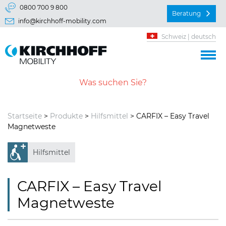
Springe direkt zu:
0800 700 9 800
Beratung
info@kirchhoff-mobility.com
Hauptmenü
Schweiz | deutsch
Inhalt
Startseite
>
Produkte
>
Hilfsmittel
> CARFIX – Easy Travel
Magnetweste
Hilfsmittel
CARFIX – Easy Travel
Magnetweste