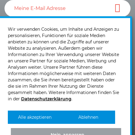
Ich akzeptiere die
Datenschutzerklärung
und die
Einwilligung zum Versand von Neuigkeiten und
Wir verwenden Cookies, um Inhalte und Anzeigen zu
personalisieren, Funktionen für soziale Medien
Informationen
.
anbieten zu können und die Zugriffe auf unserer
Website zu analysieren. Außerdem geben wir
Informationen zu Ihrer Verwendung unserer Website
an unsere Partner für soziale Medien, Werbung und
Analysen weiter. Unsere Partner führen diese
Informationen möglicherweise mit weiteren Daten
KIRCHHOFF Mobility AG
zusammen, die Sie ihnen bereitgestellt haben oder
Laubisrütistrasse 74
die sie im Rahmen Ihrer Nutzung der Dienste
CH - 8712 Stäfa
gesammelt haben. Weitere Informationen finden Sie
in der
Datenschutzerklärung
.
Telefon: +41 (0)44 - 928 30 10
Telefax: +41 (0)44 - 928 30 19
E-Mail senden >>
Alle akzeptieren
Ablehnen
Nein, anpassen