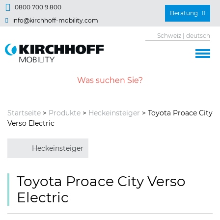
Springe direkt zu:
0800 700 9 800
Beratung
info@kirchhoff-mobility.com
Hauptmenü
Schweiz | deutsch
Inhalt
Startseite
>
Produkte
>
Heckeinsteiger
> Toyota Proace City
Verso Electric
Heckeinsteiger
Toyota Proace City Verso
Electric