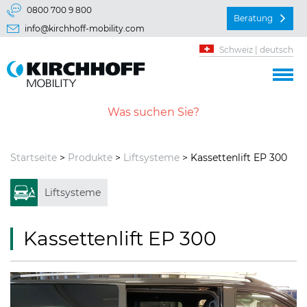
Springe direkt zu:
0800 700 9 800
Beratung
info@kirchhoff-mobility.com
Hauptmenü
Schweiz | deutsch
Inhalt
Startseite
>
Produkte
>
Liftsysteme
> Kassettenlift EP 300
Liftsysteme
Kassettenlift EP 300