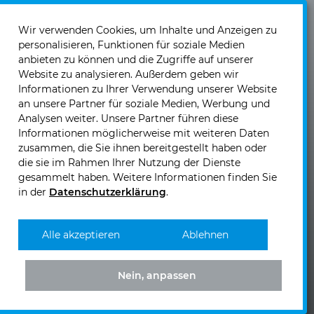
Ich akzeptiere die
Datenschutzerklärung
und die
Einwilligung zum Versand von Neuigkeiten und
Wir verwenden Cookies, um Inhalte und Anzeigen zu
personalisieren, Funktionen für soziale Medien
Informationen
.
anbieten zu können und die Zugriffe auf unserer
Website zu analysieren. Außerdem geben wir
Informationen zu Ihrer Verwendung unserer Website
an unsere Partner für soziale Medien, Werbung und
Analysen weiter. Unsere Partner führen diese
Informationen möglicherweise mit weiteren Daten
KIRCHHOFF Mobility AG
zusammen, die Sie ihnen bereitgestellt haben oder
Laubisrütistrasse 74
die sie im Rahmen Ihrer Nutzung der Dienste
CH - 8712 Stäfa
gesammelt haben. Weitere Informationen finden Sie
in der
Datenschutzerklärung
.
Telefon: +41 (0)44 - 928 30 10
Telefax: +41 (0)44 - 928 30 19
E-Mail senden >>
Alle akzeptieren
Ablehnen
Nein, anpassen
KIRCHHOFF
KIRCHHOFF
KIRCHHOFF
KIRCHHOFF
Mobility
Mobility
Mobility
Mobility
bei
bei
bei
bei