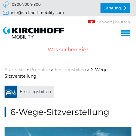
Springe direkt zu:
0800 700 9 800
Beratung
info@kirchhoff-mobility.com
Hauptmenü
Schweiz | deutsch
Inhalt
Startseite
>
Produkte
>
Einstiegshilfen
> 6-Wege-
Sitzverstellung
Einstiegshilfen
6-Wege-Sitzverstellung