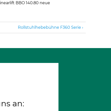
inearlift BBO 140.80 neue
Rollstuhlhebebühne F360 Serie
uns an: