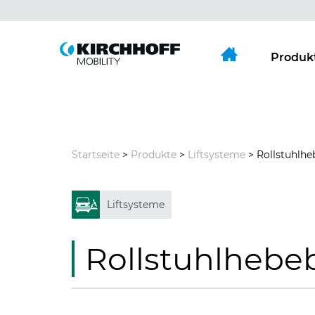
Springe direkt zu:
Hauptmenü
Inhalt
Produk
Startseite
>
Produkte
>
Liftsysteme
> Rollstuhlh
Liftsysteme
Rollstuhlhebe