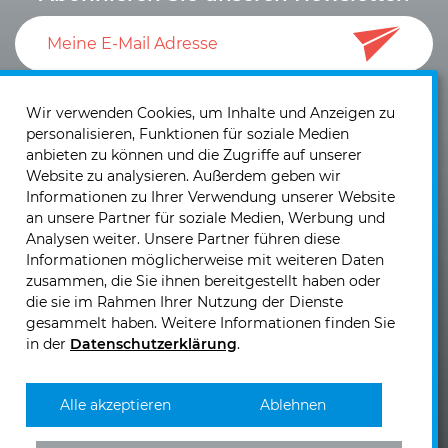
Ich akzeptiere die
Datenschutzerklärung
und die
Einwilligung zum Versand von Neuigkeiten und
Wir verwenden Cookies, um Inhalte und Anzeigen zu
personalisieren, Funktionen für soziale Medien
Informationen
.
anbieten zu können und die Zugriffe auf unserer
Website zu analysieren. Außerdem geben wir
Informationen zu Ihrer Verwendung unserer Website
an unsere Partner für soziale Medien, Werbung und
Analysen weiter. Unsere Partner führen diese
Informationen möglicherweise mit weiteren Daten
KIRCHHOFF Mobility AG
zusammen, die Sie ihnen bereitgestellt haben oder
Laubisrütistrasse 74
die sie im Rahmen Ihrer Nutzung der Dienste
CH - 8712 Stäfa
gesammelt haben. Weitere Informationen finden Sie
in der
Datenschutzerklärung
.
Telefon: +41 (0)44 - 928 30 10
Telefax: +41 (0)44 - 928 30 19
E-Mail senden >>
Alle akzeptieren
Ablehnen