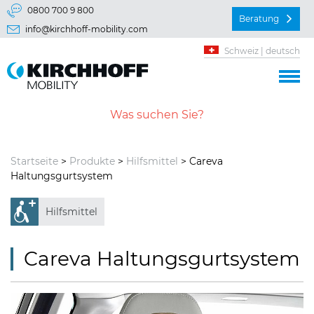
Springe direkt zu:
0800 700 9 800
Beratung
info@kirchhoff-mobility.com
Hauptmenü
Schweiz | deutsch
Inhalt
Startseite
>
Produkte
>
Hilfsmittel
> Careva
Haltungsgurtsystem
Hilfsmittel
Careva Haltungsgurtsystem