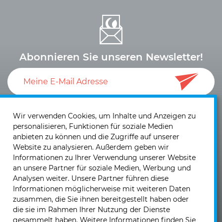
Abonnieren Sie unseren Newsletter!
Ich akzeptiere die
Datenschutzerklärung
und die
Einwilligung zum Versand von Neuigkeiten und
Wir verwenden Cookies, um Inhalte und Anzeigen zu
personalisieren, Funktionen für soziale Medien
Informationen
.
anbieten zu können und die Zugriffe auf unserer
Website zu analysieren. Außerdem geben wir
Informationen zu Ihrer Verwendung unserer Website
an unsere Partner für soziale Medien, Werbung und
Analysen weiter. Unsere Partner führen diese
Informationen möglicherweise mit weiteren Daten
KIRCHHOFF Mobility GmbH & Co. KG
zusammen, die Sie ihnen bereitgestellt haben oder
Josef Sandhofer Straße 9b
die sie im Rahmen Ihrer Nutzung der Dienste
2000 Stockerau - Österreich
gesammelt haben. Weitere Informationen finden Sie