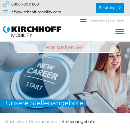
Springe direkt zu:
0800 700 9 800
Beratung
info@kirchhoff-mobility.com
Hauptmenü
Österreich | deutsch
Inhalt
Unsere Stellenangebote
Startseite
>
Unternehmen
> Stellenangebote