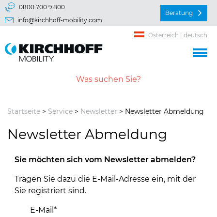
Springe direkt zu:
0800 700 9 800
Beratung
info@kirchhoff-mobility.com
Hauptmenü
Österreich | deutsch
Inhalt
Startseite
>
Service
>
Newsletter
> Newsletter Abmeldung
Newsletter Abmeldung
Sie möchten sich vom Newsletter abmelden?
Tragen Sie dazu die E-Mail-Adresse ein, mit der
Sie registriert sind.
E-Mail
*