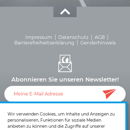
Impressum
Datenschutz
AGB
Barrierefreiheitserklärung
Genderhinweis
Abonnieren Sie unseren Newsletter!
Ich akzeptiere die
Datenschutzerklärung
und die
Einwilligung zum Versand von Neuigkeiten und
Wir verwenden Cookies, um Inhalte und Anzeigen zu
personalisieren, Funktionen für soziale Medien
Informationen
.
anbieten zu können und die Zugriffe auf unserer