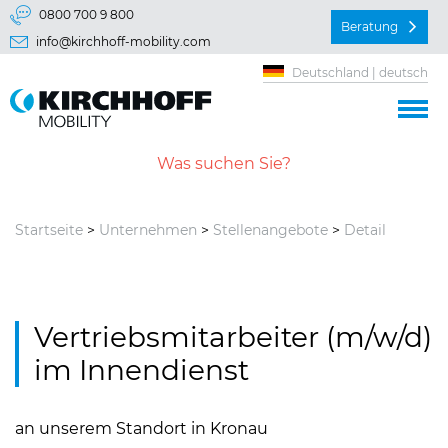
Springe direkt zu:
0800 700 9 800
Beratung
info@kirchhoff-mobility.com
Hauptmenü
Deutschland | deutsch
Inhalt
Startseite
>
Unternehmen
>
Stellenangebote
>
Detail
Vertriebsmitarbeiter (m/w/d)
im Innendienst
an unserem Standort in Kronau