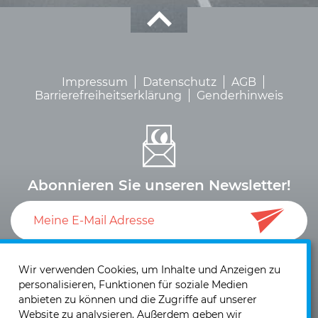
Impressum
Datenschutz
AGB
Barrierefreiheitserklärung
Genderhinweis
Abonnieren Sie unseren Newsletter!
Ich akzeptiere die
Datenschutzerklärung
und die
Einwilligung zum Versand von Neuigkeiten und
Wir verwenden Cookies, um Inhalte und Anzeigen zu
personalisieren, Funktionen für soziale Medien
Informationen
.
anbieten zu können und die Zugriffe auf unserer
Website zu analysieren. Außerdem geben wir