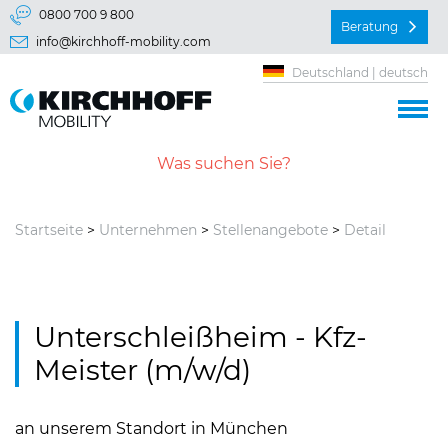
Springe direkt zu:
0800 700 9 800
Beratung
info@kirchhoff-mobility.com
Hauptmenü
Deutschland | deutsch
Inhalt
Startseite
>
Unternehmen
>
Stellenangebote
>
Detail
Unterschleißheim - Kfz-
Meister (m/w/d)
an unserem Standort in München