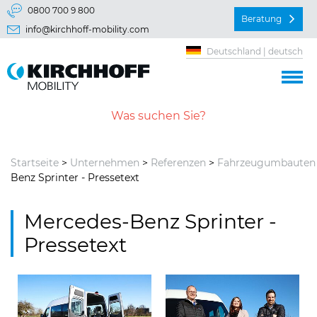
Springe direkt zu:
0800 700 9 800
Beratung
info@kirchhoff-mobility.com
Hauptmenü
Deutschland | deutsch
Inhalt
Startseite
>
Unternehmen
>
Referenzen
>
Fahrzeugumbauten
Benz Sprinter - Pressetext
Mercedes-Benz Sprinter -
Pressetext