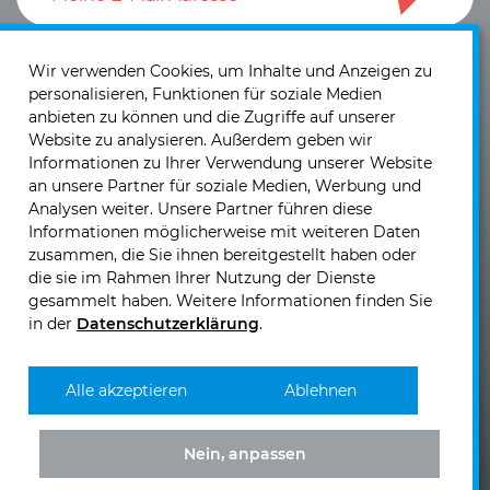
Ich akzeptiere die
Datenschutzerklärung
und die
Einwilligung zum Versand von Neuigkeiten und
Wir verwenden Cookies, um Inhalte und Anzeigen zu
personalisieren, Funktionen für soziale Medien
Informationen
.
anbieten zu können und die Zugriffe auf unserer
Website zu analysieren. Außerdem geben wir
Informationen zu Ihrer Verwendung unserer Website
an unsere Partner für soziale Medien, Werbung und
Analysen weiter. Unsere Partner führen diese
Informationen möglicherweise mit weiteren Daten
KIRCHHOFF Mobility GmbH & Co. KG
zusammen, die Sie ihnen bereitgestellt haben oder
Nikolaus-Otto-Straße 5
die sie im Rahmen Ihrer Nutzung der Dienste
40721 Hilden
gesammelt haben. Weitere Informationen finden Sie
in der
Datenschutzerklärung
.
Telefon:
+49 2103 5876 - 0
Telefax: +49 2103 5876 - 99
E-Mail senden >>
Alle akzeptieren
Ablehnen
Nein, anpassen
KIRCHHOFF
KIRCHHOFF
KIRCHHOFF
KIRCHHOFF
Mobility
Mobility
Mobility
Mobility