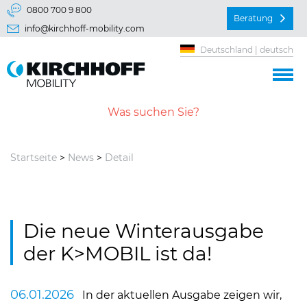
Springe direkt zu:
0800 700 9 800
Beratung
info@kirchhoff-mobility.com
Hauptmenü
Deutschland | deutsch
Inhalt
Startseite
>
News
>
Detail
Die neue Winterausgabe
der K>MOBIL ist da!
06.01.2026
In der aktuellen Ausgabe zeigen wir,